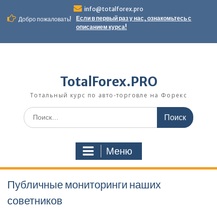
Перейти
info@totalforex.pro
к
Если в первый раз у нас, ознакомьтесь с
Добро пожаловать!
содержимому
описанием курса!
TotalForex.PRO
Тотальный курс по авто-торговле на Форекс
Искать:
Меню
Публичные мониторинги наших
советников