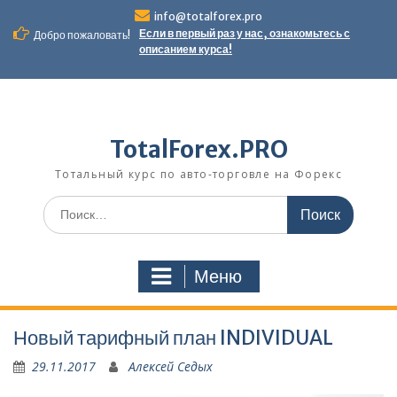
Перейти
info@totalforex.pro
к
Если в первый раз у нас, ознакомьтесь с
Добро пожаловать!
содержимому
описанием курса!
TotalForex.PRO
Тотальный курс по авто-торговле на Форекс
Искать:
Меню
Новый тарифный план INDIVIDUAL
29.11.2017
Алексей Седых