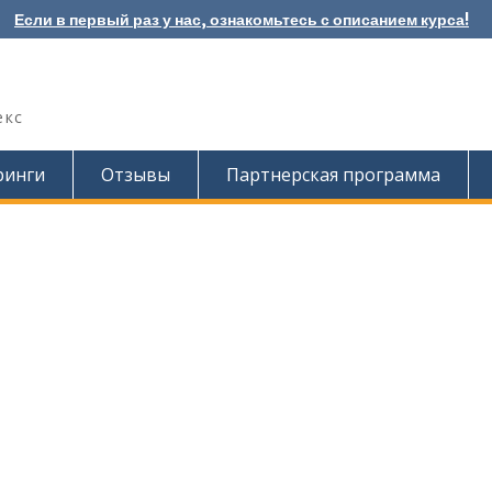
Если в первый раз у нас, ознакомьтесь с описанием курса!
екс
ринги
Отзывы
Партнерская программа