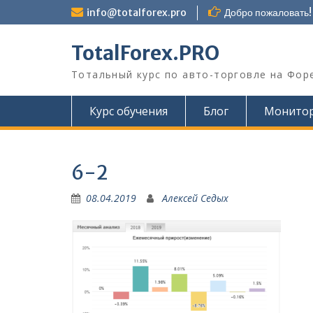
Перейти
info@totalforex.pro
Добро пожаловать!
к
содержимому
TotalForex.PRO
Тотальный курс по авто-торговле на Фор
Курс обучения
Блог
Монито
6-2
08.04.2019
Алексей Седых