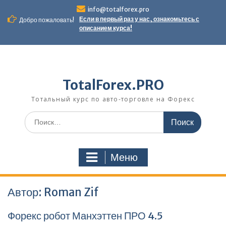
Перейти
info@totalforex.pro
к
Если в первый раз у нас, ознакомьтесь с
Добро пожаловать!
содержимому
описанием курса!
TotalForex.PRO
Тотальный курс по авто-торговле на Форекс
Искать:
Меню
Автор:
Roman Zif
Форекс робот Манхэттен ПРО 4.5