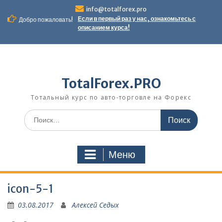
Перейти
info@totalforex.pro
к
Если в первый раз у нас, ознакомьтесь с
Добро пожаловать!
содержимому
описанием курса!
TotalForex.PRO
Тотальный курс по авто-торговле на Форекс
Искать:
Меню
icon-5-1
03.08.2017
Алексей Седых