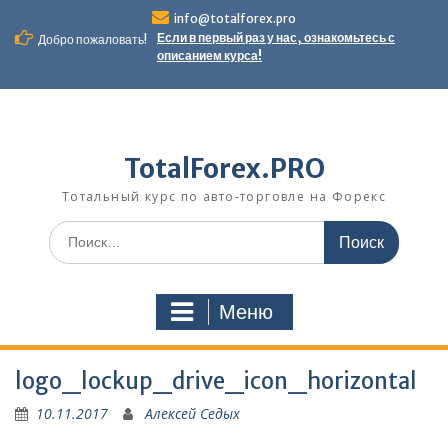
Перейти
info@totalforex.pro
к
Если в первый раз у нас, ознакомьтесь с
Добро пожаловать!
содержимому
описанием курса!
TotalForex.PRO
Тотальный курс по авто-торговле на Форекс
Искать:
Меню
logo_lockup_drive_icon_horizontal
10.11.2017
Алексей Седых