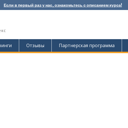
Если в первый раз у нас, ознакомьтесь с описанием курса!
екс
ринги
Отзывы
Партнерская программа