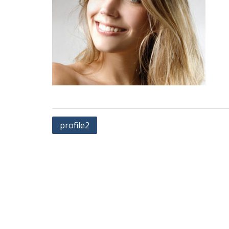
Навигация
profile2
по
записям