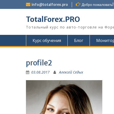
Перейти
info@totalforex.pro
Добро пожаловать!
к
содержимому
TotalForex.PRO
Тотальный курс по авто-торговле на Фор
Курс обучения
Блог
Монито
profile2
03.08.2017
Алексей Седых