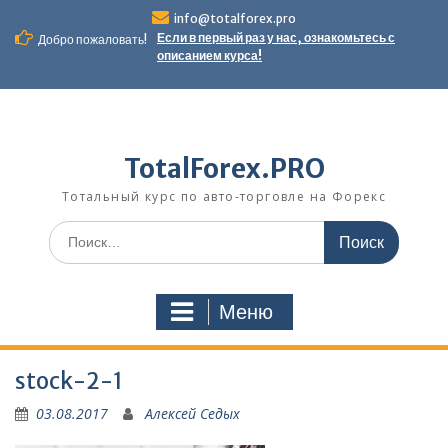
Перейти
info@totalforex.pro
к
Если в первый раз у нас, ознакомьтесь с
Добро пожаловать!
содержимому
описанием курса!
TotalForex.PRO
Тотальный курс по авто-торговле на Форекс
Искать:
Меню
stock-2-1
03.08.2017
Алексей Седых