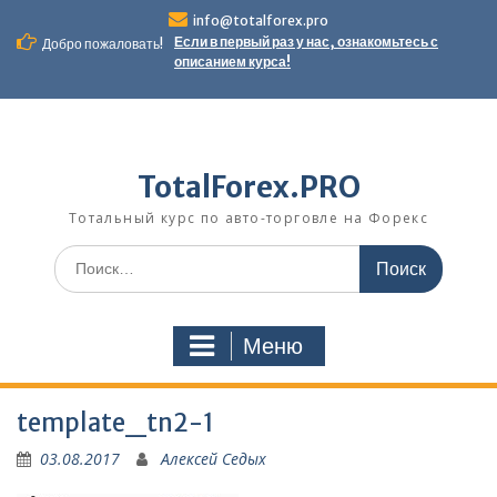
Перейти
info@totalforex.pro
к
Если в первый раз у нас, ознакомьтесь с
Добро пожаловать!
содержимому
описанием курса!
TotalForex.PRO
Тотальный курс по авто-торговле на Форекс
Искать:
Меню
template_tn2-1
03.08.2017
Алексей Седых